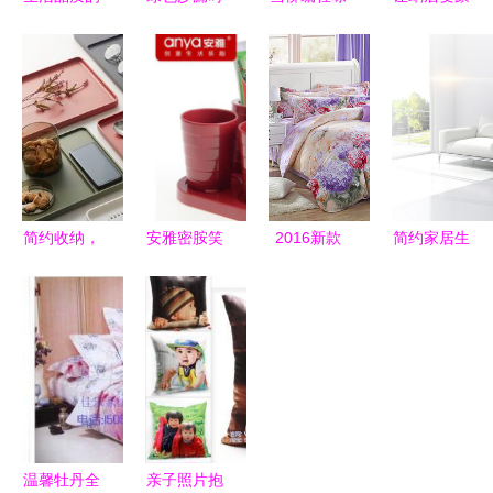
提升 家具
光 家居装
现代步履
宅 设计奇
的选择与应
饰中的细腻
Simon
妙的特色家
对策略
与哲学
Legald的设
居用品
计诗篇
简约收纳，
安雅密胺笑
2016新款
简约家居生
意境之美
脸牙刷架
四件套 家
活用品主图
树脂家居产
唤醒日常的
居搭配的灵
背景素材
品的工业设
创意美学与
感新起点
计探索
家居批发新
选择
温馨牡丹全
亲子照片抱